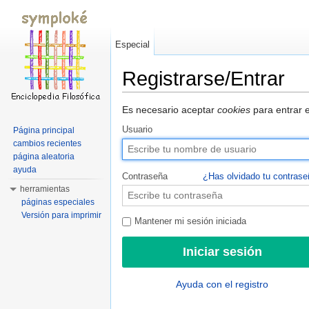
Especial
Registrarse/Entrar
Saltar a:
navegación
,
buscar
Es necesario aceptar
cookies
para entrar e
Usuario
Página principal
cambios recientes
página aleatoria
ayuda
Contraseña
¿Has olvidado tu contras
herramientas
páginas especiales
Versión para imprimir
Mantener mi sesión iniciada
Ayuda con el registro